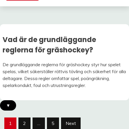
Vad är de grundläggande
reglerna för gräshockey?
De grundläggande reglerna för gräshockey styr hur spelet
spelas, vilket säkerställer rättvis tävling och säkerhet för alla
deltagare. Dessa regler omfattar spel, poängräkning,
spelarkondukt, foul och utrustningsregler.
▾
Posts
1
2
…
5
Next