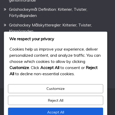
Gräshockeymål Definition: Kriterier, Tvister,
Förtydliganden
Gräshockey Målskytteregler: Kriterier, Tvister,
Klargöranden
We respect your privacy
Gräshockey Mindre Straff: Definition, Varaktighet,
Tillämpning
Cookies help us improve your experience, deliver
personalized content, and analyze traffic. You can
Gräshockeys måltrender: Analys, historiska data,
choose which cookies to allow by clicking
konsekvenser
Customize
. Click
Accept All
to consent or
Reject
All
to decline non-essential cookies.
Customize
Reject All
All Rights Reserved 2024.
Proudly powered by WordPress
|
Theme: Fairy by
Accept All
Candid Themes
.