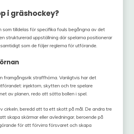
pp i gräshockey?
n som tilldelas för specifika fouls begångna av det
en strukturerad uppställning där spelarna positionerar
samtidigt som de följer reglerna för utförande.
hörnan
n framgångsrik straffhörna. Vanligtvis har det
tförandet: injektorn, skytten och tre spelare
net av planen, redo att sätta bollen i spel.
v cirkeln, beredd att ta ett skott på mål. De andra tre
 att skapa skärmar eller avledningar, beroende på
görande för att förvirra försvaret och skapa