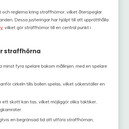
 och reglerna kring straffhörnor, vilket återspeglar
den. Dessa justeringar har hjälpt till att upprätthålla
ey
, vilket gör straffhörnor till en central punkt i
r straffhörna
 minst fyra spelare bakom mållinjen, med en spelare
för cirkeln tills bollen spelas, vilket säkerställer en
tt skott kan tas, vilket möjliggör olika taktiker,
lagkamrater.
gtvis en begränsad tid att utföra straffhörnan,