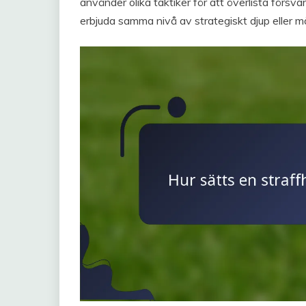
använder olika taktiker för att överlista försva
erbjuda samma nivå av strategiskt djup eller må