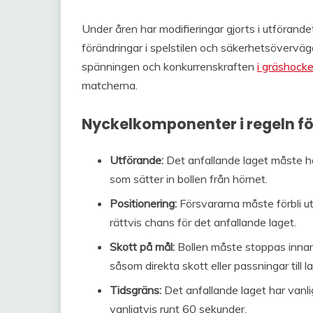
Under åren har modifieringar gjorts i utförandet
förändringar i spelstilen och säkerhetsövervägan
spänningen och konkurrenskraften
i gräshock
matcherna.
Nyckelkomponenter i regeln fö
Utförande:
Det anfallande laget måste ha
som sätter in bollen från hörnet.
Positionering:
Försvararna måste förbli utan
rättvis chans för det anfallande laget.
Skott på mål:
Bollen måste stoppas innan e
såsom direkta skott eller passningar till 
Tidsgräns:
Det anfallande laget har vanli
vanligtvis runt 60 sekunder.