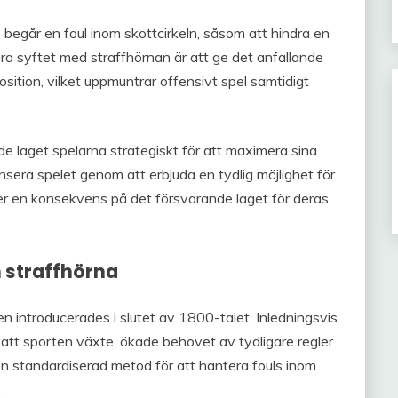
e begår en foul inom skottcirkeln, såsom att hindra en
mära syftet med straffhörnan är att ge det anfallande
sition, vilket uppmuntrar offensivt spel samtidigt
de laget spelarna strategiskt för att maximera sina
ansera spelet genom att erbjuda en tydlig möjlighet för
er en konsekvens på det försvarande laget för deras
m straffhörna
 introducerades i slutet av 1800-talet. Inledningsvis
 att sporten växte, ökade behovet av tydligare regler
v en standardiserad metod för att hantera fouls inom
.