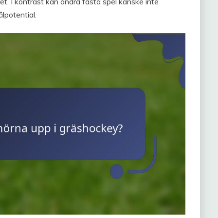
ret. I kontrast kan andra fasta spel kanske inte
lpotential.