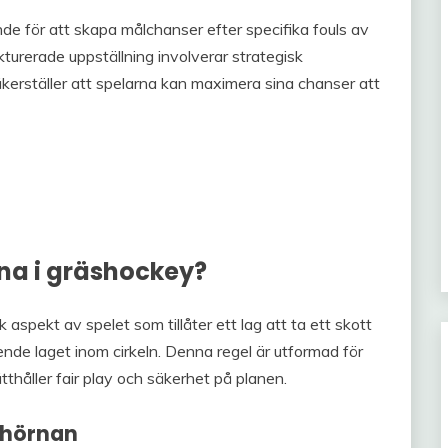
de för att skapa målchanser efter specifika fouls av
kturerade uppställning involverar strategisk
äkerställer att spelarna kan maximera sina chanser att
rna i gräshockey?
k aspekt av spelet som tillåter ett lag att ta ett skott
ende laget inom cirkeln. Denna regel är utformad för
håller fair play och säkerhet på planen.
ffhörnan