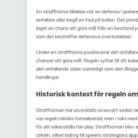
En straffhörna tilldelas när en defensiv spelar
anfallare eller begå en foul på bollen. Det pri
laget en chans att göra mål från en bestämd po
som det bestraffar defensiva överträdelser.
Under en straffhörna positionerar det anfallan
chanser att göra mål. Regeln syftar till att bal
den anfallande sidan samtidigt som den ålägg
handlingar.
Historisk kontext för regeln o
Straffhörnan har utvecklats avsevärt sedan den
var regeln mindre formaliserad, men i takt med
för att säkerställa fair play. Straffhörnan ble
cirkeln, vilket bidrog till spelets strategiska djup