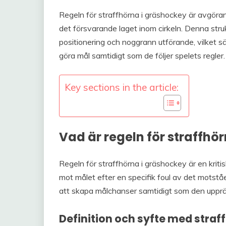
Regeln för straffhörna i gräshockey är avgöran
det försvarande laget inom cirkeln. Denna stru
positionering och noggrann utförande, vilket s
göra mål samtidigt som de följer spelets regler.
Key sections in the article:
Vad är regeln för straffhö
Regeln för straffhörna i gräshockey är en kritis
mot målet efter en specifik foul av det motstå
att skapa målchanser samtidigt som den upprätt
Definition och syfte med stra