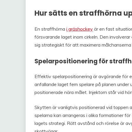
Hur sätts en straffhörna u
En straffhörna
i gräshockey
är en fast situatio
försvarande laget inom cirkeln. Den involverar 
sig strategiskt för att maximera målchanserna 
Spelarpositionering för straff
Effektiv spelarpositionering är avgörande för e
anfallande laget fem spelare på planen under u
positionerade nära målet. Injektorn står vid hör
Skytten är vanligtvis positionerad vid toppen a
spelarna kan arrangeras i olika formationer för
lagets strategi. Rätt avstånd och rörelse är av
skottvägar.