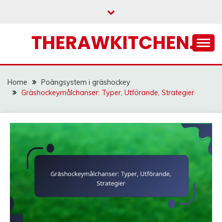
Skip
to
content
THERAWKITCHEN.SE
Home
Poängsystem i gräshockey
Gräshockeymålchanser: Typer, Utförande, Strategier